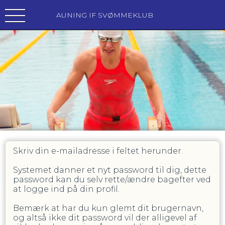
AUNING IF SVØMMEKLUB
Skriv din e-mailadresse i feltet herunder.
Systemet danner et nyt password til dig, dette
password kan du selv rette/ændre bagefter ved
at logge ind på din profil.
Bemærk at har du kun glemt dit brugernavn,
og altså ikke dit password vil der alligevel af