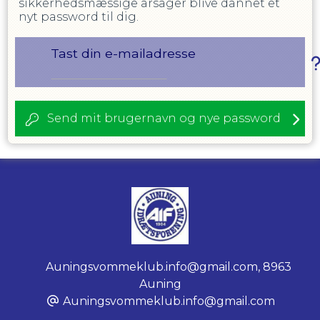
sikkerhedsmæssige årsager blive dannet et
nyt password til dig.
Tast din e-mailadresse
Send mit brugernavn og nye password
Auningsvommeklub.info@gmail.com
,
8963
Auning
Auningsvommeklub.info@gmail.com