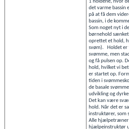
1 holdene, hvor der
det varme bassin e
på at få dem vider
bassin, i de kom
Som noget nyt i de
børnehold sænket 
oprettet et hold,
svøm). Holdet er 
svømme, men stadi
og få pulsen op. D
hold, hvilket vi be
er startet op. For
tiden i svømmesko
de basale svømmer
udvikling og dyrk
Det kan være svært
hold. Når det er s
instruktører, so
Alle hjælpetræner
hjælpeinstruktør 