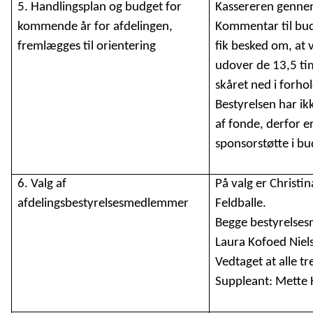
5. Handlingsplan og budget for
Kassereren genne
kommende år for afdelingen,
Kommentar til budg
fremlægges til orientering
fik besked om, at v
udover de 13,5 ti
skåret ned i forho
Bestyrelsen har ik
af fonde, derfor e
sponsorstøtte i bu
6. Valg af
På valg er Christ
afdelingsbestyrelsesmedlemmer
Feldballe.
Begge bestyrelse
Laura Kofoed Nielse
Vedtaget at alle tre
Suppleant: Mette 