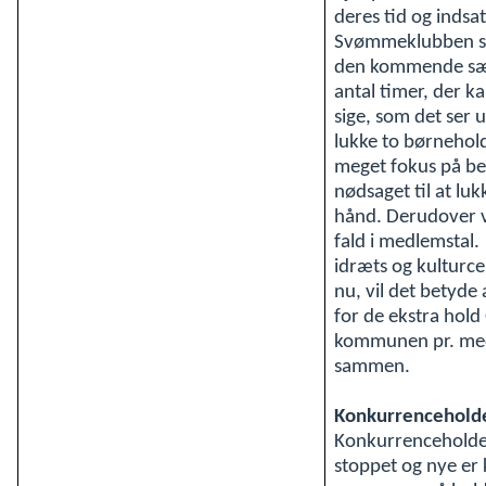
deres tid og indsa
Svømmeklubben stå
den kommende sæso
antal timer, der k
sige, som det ser 
lukke to børnehol
meget fokus på bev
nødsaget til at lu
hånd. Derudover v
fald i medlemstal.
idræts og kulturc
nu, vil det betyde 
for de ekstra hol
kommunen pr. med
sammen.
Konkurrencehold
Konkurrenceholde
stoppet og nye er k