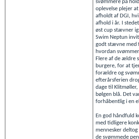
svømmere på holde
oplevelse plejer 
afholdt af DGI, hv
afhold i år. I stede
øst cup stævner 
Swim Neptun invit
godt stævne med far
hvordan svømmern
Flere af de ældre
burgere, for at tje
forældre og svømmer
efterårsferien dr
dage til Klitmøller
bølgen blå. Det va
forhåbentlig i en e
En god håndfuld 
med tidligere ko
mennesker deltog i
de svømmede penge