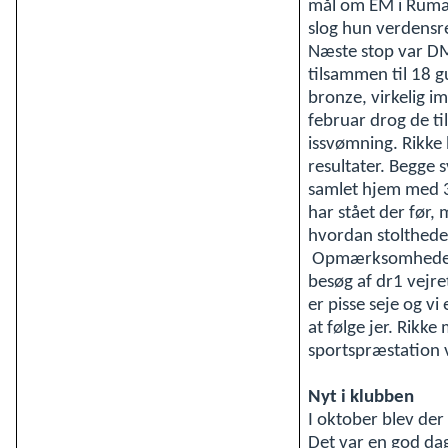
mål om EM i Rumæn
slog hun verdensre
Næste stop var D
tilsammen til 18 g
bronze, virkelig i
februar drog de ti
issvømning. Rikke 
resultater. Begge
samlet hjem med 3
har stået der før,
hvordan stoltheden
Opmærksomheden ha
besøg af dr1 vejret 
er pisse seje og vi
at følge jer. Rikke
sportspræstation 
Nyt i klubben
I oktober blev de
Det var en god da