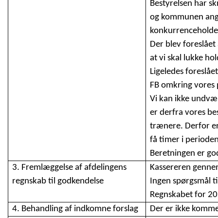
Bestyrelsen har sk
og kommunen angå
konkurrenceholdet
Der blev foreslået 
at vi skal lukke h
Ligeledes foreslå
FB omkring vores 
Vi kan ikke undvæ
er derfra vores be
trænere. Derfor er 
få timer i perioden
Beretningen er go
3. Fremlæggelse af afdelingens
Kassereren gennem
regnskab til godkendelse
Ingen spørgsmål t
Regnskabet for 20
4. Behandling af indkomne forslag
Der er ikke komme