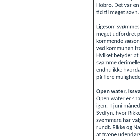
Hobro. Det var en 
tid til meget søvn.
Ligesom svømmesk
meget udfordret på
kommende sæson. D
ved kommunen fra 
Hvilket betyder at
svømme derimellem
endnu ikke hvorda
på flere mulighede
Open water, Issv
Open water er sna
igen. I juni måne
Sydfyn, hvor Rikke
svømmere har val
rundt. Rikke og Na
at træne udendørs 