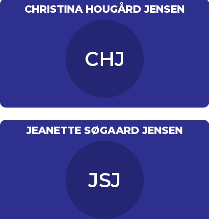
bidrager til fællesskabet, og vi hører også
CHRISTINA HOUGÅRD JENSEN
meget gerne fra dig. Auning Svømmeklub er
en del af Auning Idrætsforening.
CHJ
JEANETTE SØGAARD JENSEN
JSJ