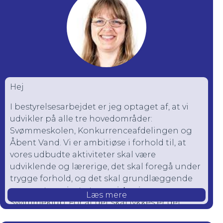
Hej
I bestyrelsesarbejdet er jeg optaget af, at vi
udvikler på alle tre hovedområder:
Svømmeskolen, Konkurrenceafdelingen og
Åbent Vand. Vi er ambitiøse i forhold til, at
vores udbudte aktiviteter skal være
udviklende og lærerige, det skal foregå under
trygge forhold, og det skal grundlæggende
være rart og sjovt at være i Auning
Læs mere
Svømmeklub. For at det skal lykkes er det
vigtigt med mange frivillige, som villigt