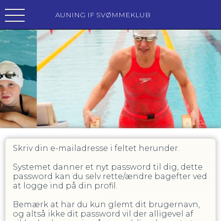
AUNING IF SVØMMEKLUB
Skriv din e-mailadresse i feltet herunder.
Systemet danner et nyt password til dig, dette
password kan du selv rette/ændre bagefter ved
at logge ind på din profil.
Bemærk at har du kun glemt dit brugernavn,
og altså ikke dit password vil der alligevel af