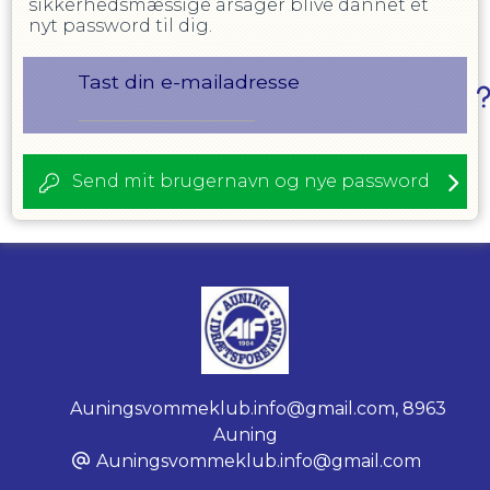
sikkerhedsmæssige årsager blive dannet et
nyt password til dig.
Tast din e-mailadresse
Send mit brugernavn og nye password
Auningsvommeklub.info@gmail.com
,
8963
Auning
Auningsvommeklub.info@gmail.com