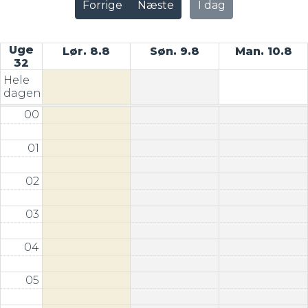
Forrige
Næste
I dag
Uge
Lør. 8.8
Søn. 9.8
Man. 10.8
32
Hele
dagen
00
01
02
03
04
05