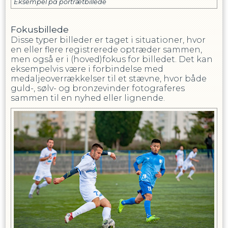
Eksempel på portrætbillede
Fokusbillede
Disse typer billeder er taget i situationer, hvor
en eller flere registrerede optræder sammen,
men også er i (hoved)fokus for billedet. Det kan
eksempelvis være i forbindelse med
medaljeoverrækkelser til et stævne, hvor både
guld-, sølv- og bronzevinder fotograferes
sammen til en nyhed eller lignende.