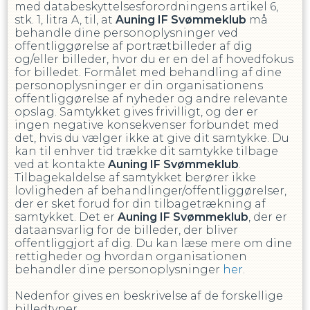
med databeskyttelsesforordningens artikel 6,
stk. 1, litra A, til, at
Auning IF Svømmeklub
må
behandle dine personoplysninger ved
offentliggørelse af portrætbilleder af dig
og/eller billeder, hvor du er en del af hovedfokus
for billedet. Formålet med behandling af dine
personoplysninger er din organisationens
offentliggørelse af nyheder og andre relevante
opslag. Samtykket gives frivilligt, og der er
ingen negative konsekvenser forbundet med
det, hvis du vælger ikke at give dit samtykke. Du
kan til enhver tid trække dit samtykke tilbage
ved at kontakte
Auning IF Svømmeklub
.
Tilbagekaldelse af samtykket berører ikke
lovligheden af behandlinger/offentliggørelser,
der er sket forud for din tilbagetrækning af
samtykket. Det er
Auning IF Svømmeklub
, der er
dataansvarlig for de billeder, der bliver
offentliggjort af dig. Du kan læse mere om dine
rettigheder og hvordan organisationen
behandler dine personoplysninger
her
.
Nedenfor gives en beskrivelse af de forskellige
billedtyper.