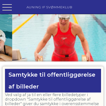
AUNING IF SVØMMEKLUB
Samtykke til offentliggørelse
af billeder
Ved valg af ja til en eller flere billedetyper i
dropdown "Samtykke til offentliggørelse af
billeder" giver du samtykke i overensstemmelse