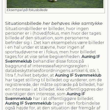
Eksempel på fokusbillede
Situationsbillede
her behøves ikke samtykke
Situationsbilleder er billeder, hvor ingen
personer er i (hoved)fokus, men hvor der tages
billede af den situation, som personerne
befinder sig i. Det kan eksempelvis være billeder
i en hal under et stævne, hvor ingen af
sportsudøverne er i fokus, men hvor billedet
tages for at vise selve begivenheden.
Auning IF
Svømmeklub
behandler disse fotos på
baggrund af interesseafvejningsreglen i
databeskyttelsesforordningens artikel 6, stk. 1,
litra f, hvilket betyder, at
Auning IF Svømmeklub
har taget stilling til billedet og vurderer, om de
registrerede, der måtte optræde på billedet, har
en interesse i at billedet ikke offentliggøres der
overstiger den interesse, som
Auning IF
Svømmeklub
har i at offentliggøre billedet.
Auning IF Svømmeklub
tager i den forbindelse
også højde for, at den situation der fremgår af