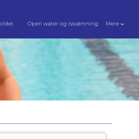
oldet
Open water og issvømning
Mere