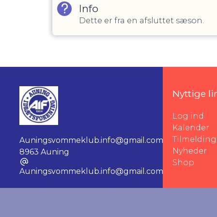
Info
Dette er fra en afsluttet sæson.
Nyttige li
Log ind
Kalender
Tilmelding
Auningsvommeklub.info@gmail.com
,
Nyheder
8963 Auning
Shop
Auningsvommeklub.info@gmail.com