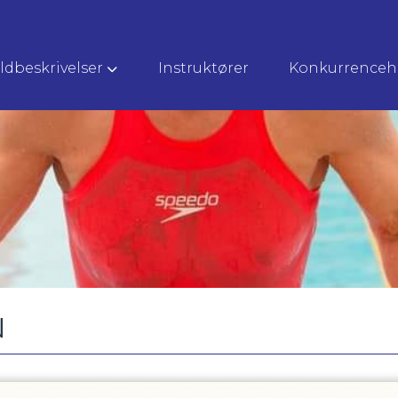
ldbeskrivelser
Instruktører
Konkurrenceh
N