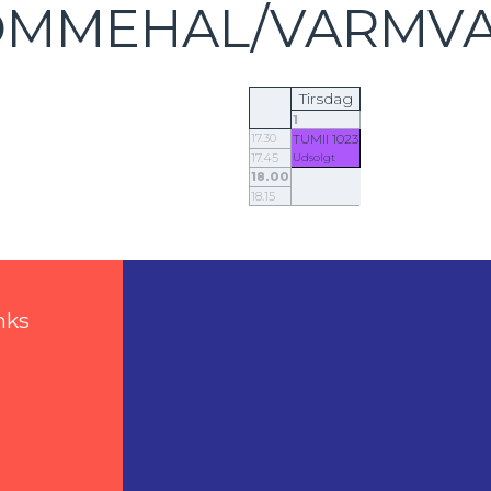
ØMMEHAL/VARMVA
Tirsdag
1
17.30
TUMII 1023
17.45
Udsolgt
18.00
18.15
nks