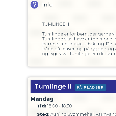
Info
TUMLINGE II
Tumlinge er for børn, der gerne v
Tumlinge skal have enten mor eller
barnets motoriske udvikling. Der 
både på maven og på ryggen, og a
og rygcrawl. Tumlinge er i det varm
Tumlinge II
FÅ PLADSER
Mandag
Tid:
18:00 - 18:30
Sted:
Auning Svømmehal, Varmvand