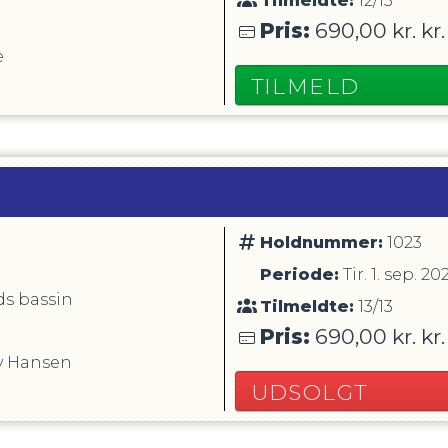
Tilmeldte:
12/13
Pris:
690,00 kr.
kr.
e
TILMELD
Holdnummer:
1023
Periode:
Tir. 1. sep. 20
s bassin
Tilmeldte:
13/13
Pris:
690,00 kr.
kr.
y Hansen
UDSOLGT