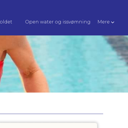
oldet
Open water og issvømning
Mere