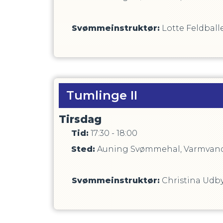
Svømmeinstruktør
:
Lotte Feldball
Tumlinge II
Tirsdag
Tid:
17:30 - 18:00
Sted:
Auning Svømmehal, Varmvand
Svømmeinstruktør
:
Christina Udb