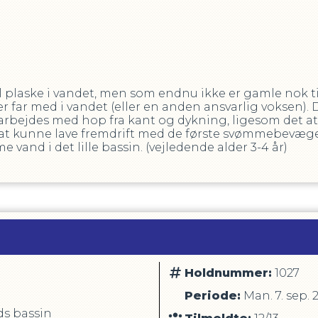
il plaske i vandet, men som endnu ikke er gamle nok 
 far med i vandet (eller en anden ansvarlig voksen). De
arbejdes med hop fra kant og dykning, ligesom det at
t kunne lave fremdrift med de første svømmebevægels
e vand i det lille bassin. (vejledende alder 3-4 år)
Holdnummer:
1027
Periode:
Man. 7. sep. 
s bassin