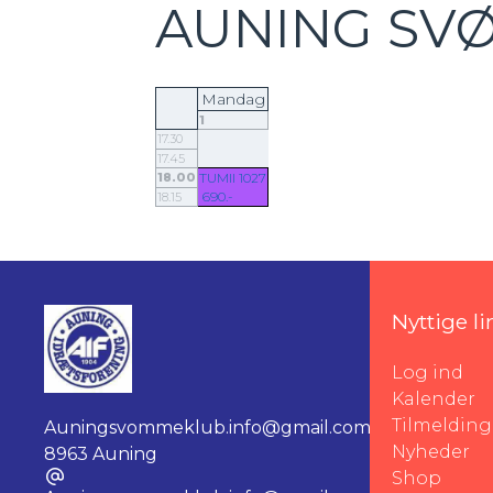
AUNING SV
Mandag
1
17.30
17.45
18.00
TUMII 1027
690.-
18.15
Nyttige li
Log ind
Kalender
Tilmelding
Auningsvommeklub.info@gmail.com
,
Nyheder
8963 Auning
Shop