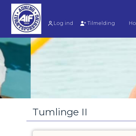
Log ind
Tilmelding
Ho
Tumlinge II