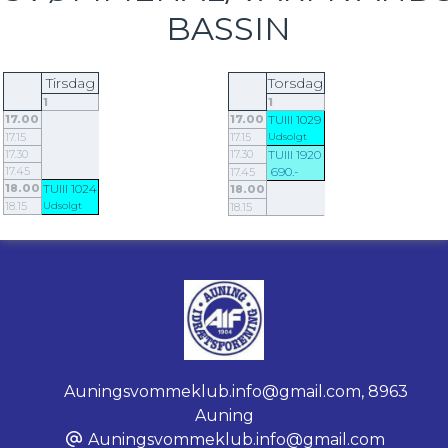
BASSIN
Tirsdag
Torsdag
1
1
17.00
17.00
TUIII 1029
17.15
17.15
Udsolgt
17.30
17.30
TUIII 1920
17.45
690.-
17.45
18.00
TUIII 1024
18.00
18.15
Udsolgt
18.15
Auningsvommeklub.info@gmail.com
,
8963
Auning
Auningsvommeklub.info@gmail.com