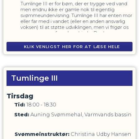
Tumlinge III er for børn, der er trygge ved vand
men endnu ikke er gamle nok til egentlig
svømmeundervisning. Tumlinge III har enten mor
eller far med i vandet (eller en anden ansvarlig
voksen) til at støtte udviklingen, men vi frigør os
mere og mere fra voksenhjælp. Der laves
forskellige øvelser, som styrker barnets
motoriske udvikling, og udfordrer hvad barnet
KLIK VENLIGST HER FOR AT LÆSE HELE
kan og tør på en sjov måde. Der arbejdes med
hop fra kant og dykning, ligesom det at holde sig
BESKRIVELSEN
i overfladen og at kunne lave fremdrift både på
maven og på ryggen. Barnet skal ligeledes
kunne bevæge sig frem nede i vandet. Vi bruger
Tumlinge III
flydemidler men udforsker også bevægelse
uden. Tumlinge er i det varme vand i det lille
bassin. (vejledende alder 4-5 år)
Tirsdag
Tid:
18:00 - 18:30
Sted:
Auning Svømmehal, Varmvands bassin
Svømmeinstruktør
:
Christina Udby Hansen