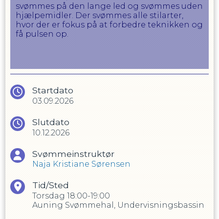
svømmes på den lange led og svømmes uden
hjælpemidler. Der svømmes alle stilarter,
hvor der er fokus på at forbedre teknikken og
få pulsen op.
Startdato
03.09.2026
Slutdato
10.12.2026
Svømmeinstruktør
Naja Kristiane Sørensen
Tid/Sted
Torsdag
18:00-19:00
Auning Svømmehal, Undervisningsbassin