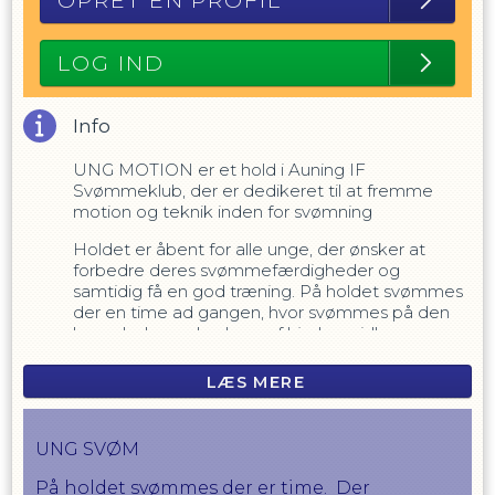
OPRET EN PROFIL
LOG IND
Info
UNG MOTION er et hold i Auning IF
Svømmeklub, der er dedikeret til at fremme
motion og teknik inden for svømning
Holdet er åbent for alle unge, der ønsker at
forbedre deres svømmefærdigheder og
samtidig få en god træning. På holdet svømmes
der en time ad gangen, hvor svømmes på den
lange led og uden brug af hjælpemidler.
Dette er med til at udfordre og styrke
LÆS MERE
svømmerne, samtidig med at de forbedrer deres
teknik. Der svømmes i alle stilarter, såsom crawl,
rygcrawl, brystsvømning og butterfly, og der er
UNG SVØM
fokus på at forbedre teknikken i hver enkelt
stilart.
På holdet svømmes der er time. Der