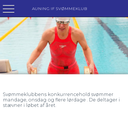
AUNING IF SVØMMEKLUB
Svømmeklubbens konkurrencehold svømmer
mandage, onsdag og flere lørdage . De deltager i
stævner i løbet af året.